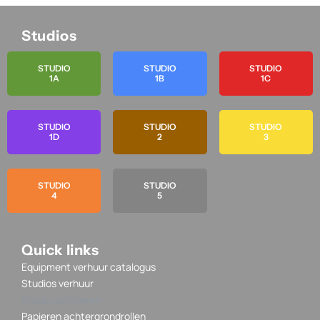
Studios
STUDIO
STUDIO
STUDIO
1A
1B
1C
STUDIO
STUDIO
STUDIO
1D
2
3
STUDIO
STUDIO
4
5
Quick links
Equipment verhuur catalogus
Studios verhuur
Studio schilderen
Papieren achtergrondrollen