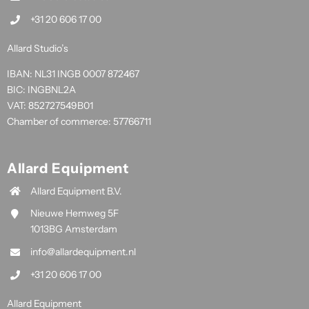
+31 20 606 17 00
Allard Studio’s
IBAN: NL31 INGB 0007 872467
BIC: INGBNL2A
VAT: 852727549B01
Chamber of commerce: 57766711
Allard Equipment
Allard Equipment B.V.
Nieuwe Hemweg 5F
1013BG Amsterdam
info@allardequipment.nl
+31 20 606 17 00
Allard Equipment