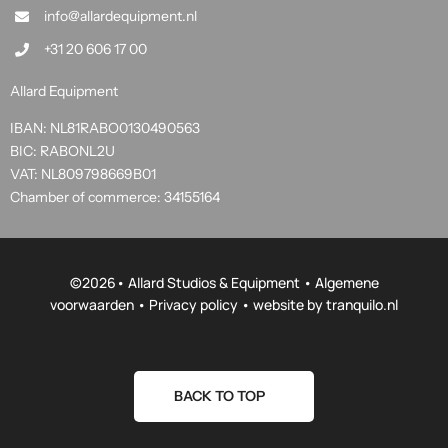
info@allardequipment.nl
+31 20 606 17 00
Allard Equipment
IBAN: NL81RABO0130490563
BIC: RABONL2U
VAT: NL809798669B01
Chamber of commerce: 34155164
©
2026• Allard Studios & Equipment •
Algemene
voorwaarden
•
Privacy policy
• website by
tranquilo.nl
BACK TO TOP