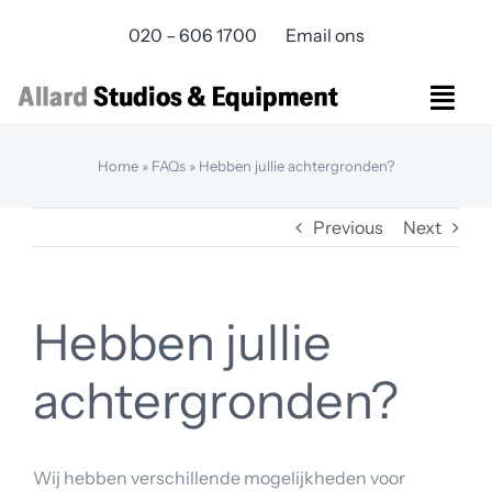
Skip
020 – 606 1700
Email ons
to
content
Togg
Navi
Studios Rental
Home
»
FAQs
»
Hebben jullie achtergronden?
Equipment rental
Previous
Next
Virtual Production
Live Streaming
Over ons
Hebben jullie
Bereikbaarheid
Contact
achtergronden?
Wij hebben verschillende mogelijkheden voor