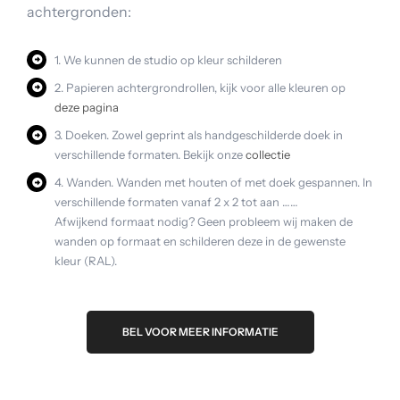
achtergronden:
1. We kunnen de studio op kleur schilderen
2. Papieren achtergrondrollen, kijk voor alle kleuren op
deze pagina
3. Doeken. Zowel geprint als handgeschilderde doek in
verschillende formaten. Bekijk onze
collectie
4. Wanden. Wanden met houten of met doek gespannen. In
verschillende formaten vanaf 2 x 2 tot aan ……
Afwijkend formaat nodig? Geen probleem wij maken de
wanden op formaat en schilderen deze in de gewenste
kleur (RAL).
BEL VOOR MEER INFORMATIE