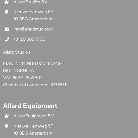
Allard Studios B.V.
Nieuwe Hemweg 5F
1013BG Amsterdam
info@allardstudios.nl
+31 20 606 17 00
Allard Studio’s
IBAN: NL31 INGB 0007 872467
BIC: INGBNL2A
VAT: 852727549B01
Chamber of commerce: 57766711
Allard Equipment
Allard Equipment B.V.
Nieuwe Hemweg 5F
1013BG Amsterdam