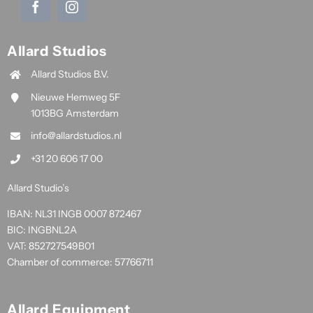
Allard Studios
Allard Studios B.V.
Nieuwe Hemweg 5F
1013BG Amsterdam
info@allardstudios.nl
+31 20 606 17 00
Allard Studio’s
IBAN: NL31 INGB 0007 872467
BIC: INGBNL2A
VAT: 852727549B01
Chamber of commerce: 57766711
Allard Equipment