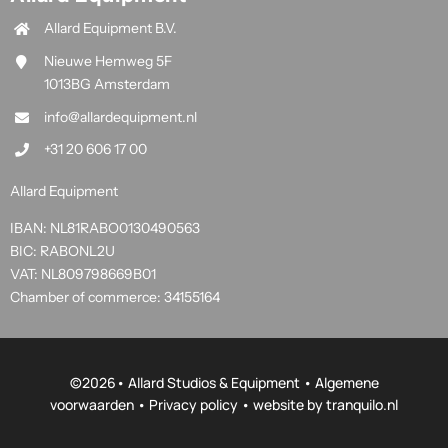
Allard Equipment B.V.
Nieuwe Hemweg 5F
1013BG Amsterdam
info@allardequipment.nl
+31 20 606 17 00
Allard Equipment
IBAN: NL81RABO0130490563
BIC: RABONL2U
VAT: NL809798669B01
Chamber of commerce: 34155164
©
2026• Allard Studios & Equipment •
Algemene
voorwaarden
•
Privacy policy
• website by
tranquilo.nl