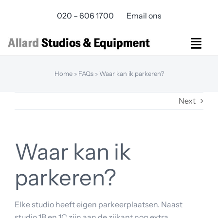
Skip
020 – 606 1700
Email ons
to
content
Togg
Navi
Studios Rental
Home
»
FAQs
»
Waar kan ik parkeren?
Equipment rental
Next
Virtual Production
Live Streaming
Over ons
Waar kan ik
Bereikbaarheid
Contact
parkeren?
Elke studio heeft eigen parkeerplaatsen. Naast
studio 1B en 1C zijn aan de zijkant nog extra