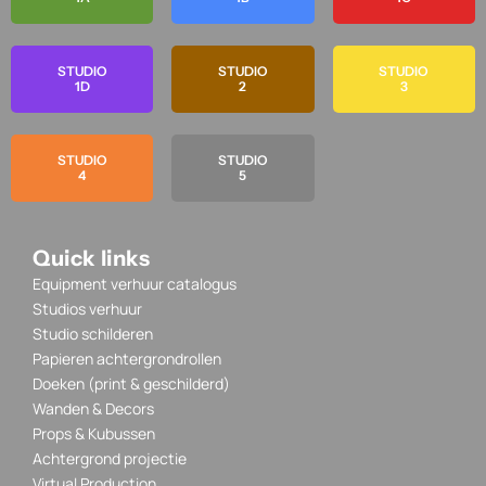
STUDIO
STUDIO
STUDIO
1D
2
3
STUDIO
STUDIO
4
5
Quick links
Equipment verhuur catalogus
Studios verhuur
Studio schilderen
Papieren achtergrondrollen
Doeken (print & geschilderd)
Wanden & Decors
Props & Kubussen
Achtergrond projectie
Virtual Production