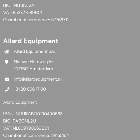
BIC: INGBNL2A
VAT: 852727549B01
Chamber of commerce: 57766711
Allard Equipment
Allard Equipment B.V.
Nieuwe Hemweg 5F
1013BG Amsterdam
info@allardequipment.nl
+31 20 606 17 00
Allard Equipment
IBAN: NL81RABO0130490563
BIC: RABONL2U
VAT: NL809798669B01
Chamber of commerce: 34155164