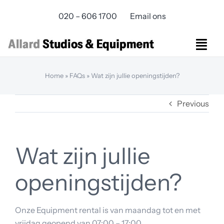
Skip
020 – 606 1700
Email ons
to
content
Togg
Navi
Studios Rental
Home
»
FAQs
»
Wat zijn jullie openingstijden?
Equipment rental
Previous
Virtual Production
Live Streaming
Over ons
Wat zijn jullie
Bereikbaarheid
Contact
openingstijden?
Onze Equipment rental is van maandag tot en met
vrijdag geopend van 07:00 – 17:00.