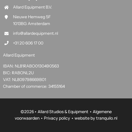
Allard Equipment B.V.
Nieuwe Hemweg 5F
1013BG Amsterdam
info@allardequipment.nl
+31 20 606 17 00
Allard Equipment
IBAN: NL81RABO0130490563
BIC: RABONL2U
VAT: NL809798669B01
Chamber of commerce: 34155164
©
2026• Allard Studios & Equipment •
Algemene
voorwaarden
•
Privacy policy
• website by
tranquilo.nl