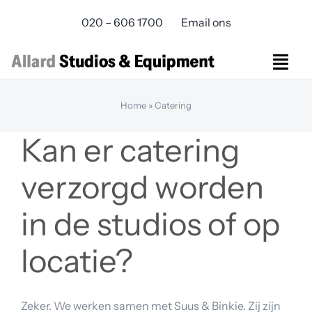
Skip
020 – 606 1700
Email ons
to
content
Togg
Navi
Studios Rental
Home
»
Catering
Equipment rental
Kan er catering
Virtual Production
Live Streaming
verzorgd worden
Over ons
Bereikbaarheid
in de studios of op
Contact
locatie?
Zeker. We werken samen met Suus & Binkie. Zij zijn