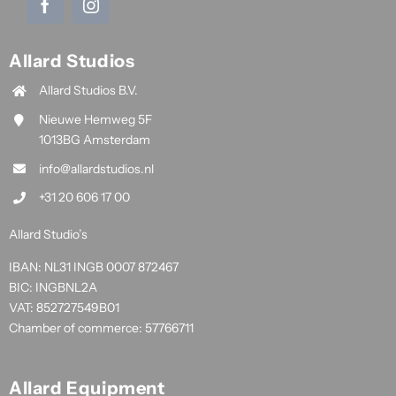
Allard Studios
Allard Studios B.V.
Nieuwe Hemweg 5F
1013BG Amsterdam
info@allardstudios.nl
+31 20 606 17 00
Allard Studio’s
IBAN: NL31 INGB 0007 872467
BIC: INGBNL2A
VAT: 852727549B01
Chamber of commerce: 57766711
Allard Equipment